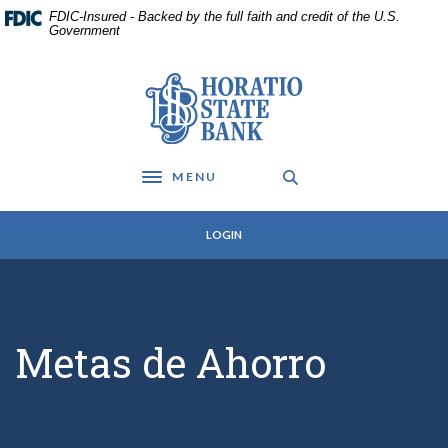
Home
Download
FDIC-Insured - Backed by the full faith and credit of the U.S.
Skip
Acrobat
Government
to
Reader
main
5.0
Horatio State Bank
content
or
Skip
higher
to
to
footer
view
MENU
.pdf
Toggle navigation
files.
LOGIN
Metas de Ahorro