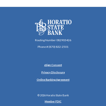
Horatio State Bank
Routing Number 082903426
Phone # (870) 832-2501
(Opens in a new Window)
eSign Consent
Privacy Disclosure
Online Banking Agreement
©
2026
Horatio State Bank
Member FDIC