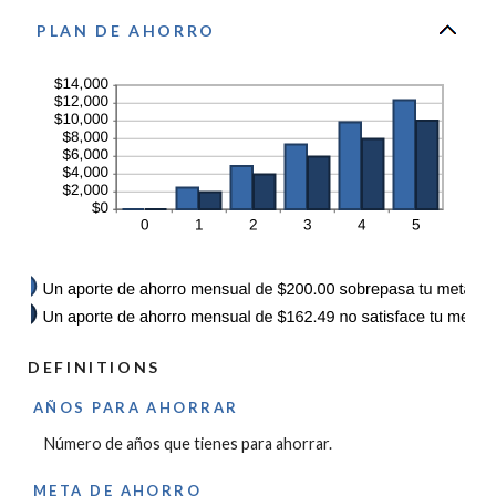
between
0%
PLAN DE AHORRO
and
20%
DEFINITIONS
AÑOS PARA AHORRAR
Número de años que tienes para ahorrar.
META DE AHORRO