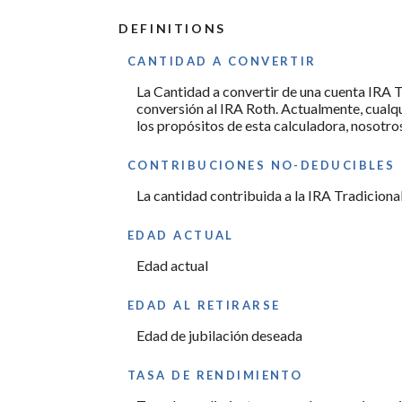
50%
amount
between
DEFINITIONS
0%
and
50%
CANTIDAD A CONVERTIR
La Cantidad a convertir de una cuenta IRA T
conversión al IRA Roth. Actualmente, cualq
los propósitos de esta calculadora, nosotro
CONTRIBUCIONES NO-DEDUCIBLES
La cantidad contribuida a la IRA Tradicional
EDAD ACTUAL
Edad actual
EDAD AL RETIRARSE
Edad de jubilación deseada
TASA DE RENDIMIENTO