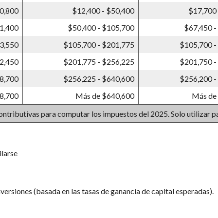
0,800
$12,400 - $50,400
$17,700 
1,400
$50,400 - $105,700
$67,450 -
3,550
$105,700 - $201,775
$105,700 -
2,450
$201,775 - $256,225
$201,750 -
8,700
$256,225 - $640,600
$256,200 -
8,700
Más de $640,600
Más de
ontributivas para computar los impuestos del 2025. Solo utilizar p
ilarse
ersiones (basada en las tasas de ganancia de capital esperadas).