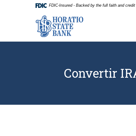
Home
Download
FDIC-Insured - Backed by the full faith and credi
Skip
Acrobat
to
Reader
Horatio State Bank
main
5.0
content
or
Skip
higher
to
to
footer
view
.pdf
files.
Convertir IR