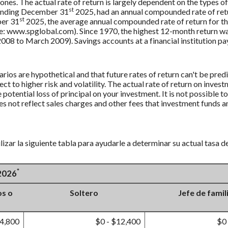
ones. The actual rate of return is largely dependent on the types o
st
 ending December 31
2025, had an annual compounded rate of retu
st
ber 31
2025, the average annual compounded rate of return for t
e: www.spglobal.com). Since 1970, the highest 12-month return w
 to March 2009). Savings accounts at a financial institution pay l
rios are hypothetical and that future rates of return can't be pred
ect to higher risk and volatility. The actual rate of return on inves
potential loss of principal on your investment. It is not possible to
 not reflect sales charges and other fees that investment funds
izar la siguiente tabla para ayudarle a determinar su actual tasa d
*
 2026
os o
Soltero
Jefe de famil
24,800
$0 - $12,400
$0