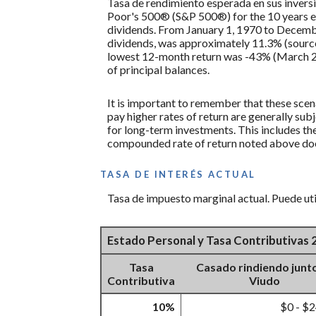
Tasa de rendimiento esperada en sus inversi
Poor's 500® (S&P 500®) for the 10 years
dividends. From January 1, 1970 to Decem
dividends, was approximately 11.3% (sourc
lowest 12-month return was -43% (March 2008
of principal balances.
It is important to remember that these scena
pay higher rates of return are generally subj
for long-term investments. This includes the 
compounded rate of return noted above does
TASA DE INTERÉS ACTUAL
Tasa de impuesto marginal actual. Puede util
Estado Personal y Tasa Contributivas
Tasa
Casado rindiendo junt
Contributiva
Viudo
10%
$0 - $