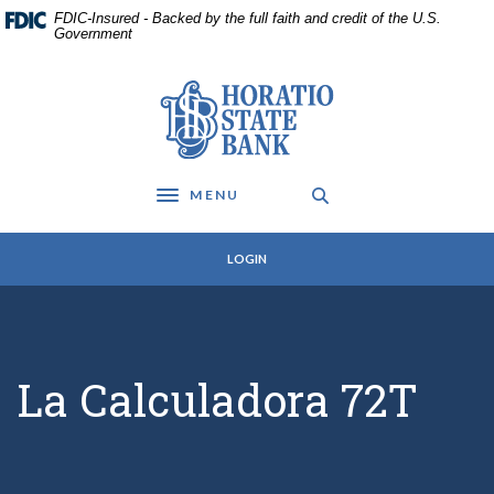
Home
Download
FDIC-Insured - Backed by the full faith and credit of the U.S.
Skip
Acrobat
Government
to
Reader
main
5.0
Horatio State Bank
content
or
Skip
higher
to
to
footer
view
MENU
.pdf
Toggle navigation
files.
LOGIN
La Calculadora 72T