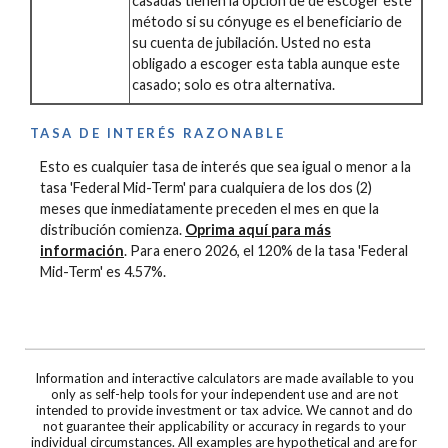
casadas tienen la opción de de escoger este
método si su cónyuge es el beneficiario de
su cuenta de jubilación. Usted no esta
obligado a escoger esta tabla aunque este
casado; solo es otra alternativa.
TASA DE INTERÉS RAZONABLE
Esto es cualquier tasa de interés que sea igual o menor a la
tasa 'Federal Mid-Term' para cualquiera de los dos (2)
meses que inmediatamente preceden el mes en que la
distribución comienza.
Oprima aquí para más
información
. Para enero 2026, el 120% de la tasa 'Federal
Mid-Term' es 4.57%.
Information and interactive calculators are made available to you
only as self-help tools for your independent use and are not
intended to provide investment or tax advice. We cannot and do
not guarantee their applicability or accuracy in regards to your
individual circumstances. All examples are hypothetical and are for