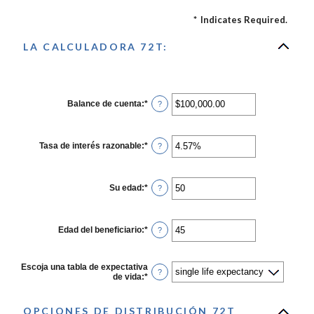
*
Indicates Required.
LA CALCULADORA 72T:
Balance de cuenta
:
*
Enter
?
an
amount
between
$0.00
Tasa de interés razonable
:
*
Enter
?
and
an
$1,000,000,000.00
amount
between
0%
Su edad
:
*
Enter
?
and
an
12%
amount
between
20
Edad del beneficiario
:
*
Enter
?
and
an
60
amount
between
Escoja una tabla de expectativa
0
?
de vida
:
*
and
115
OPCIONES DE DISTRIBUCIÓN 72T